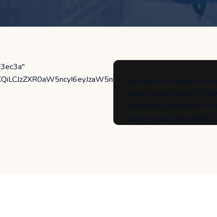
3ec3a"
iLCJzZXR0aW5ncyI6eyJzaW5nbGVfaW1hZ2UiOnsidXJsIjoiaHR0
[elementor-element k=
data="eyJpZCI6IjJmYjI
[elementor-element k=
data="eyJpZCI6IjNjMD