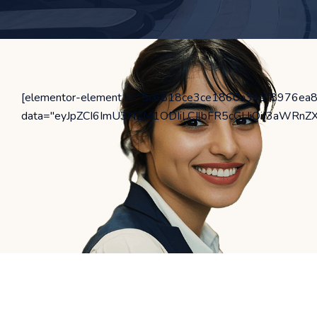
[elementor-element k="5c6818ce3ce1860a393f8976ea8
data="eyJpZCI6ImU3N2M1ODIiLCJlbFR5cGUiOiJ3aWRnZXQ