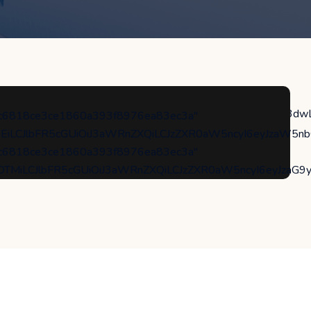
cHM6XC9cL2h1bnR0aGVtZS5jb21cL3NheW1vbnNcL3dwLWNvbnRlb
"5c6818ce3ce1860a393f8976ea83ec3a"
3ZDEiLCJlbFR5cGUiOiJ3aWRnZXQiLCJzZXR0aW5ncyI6eyJzaW5n
"5c6818ce3ce1860a393f8976ea83ec3a"
Y1OTMiLCJlbFR5cGUiOiJ3aWRnZXQiLCJzZXR0aW5ncyI6eyJza